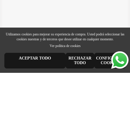
Utilizamos cookies para mejorar su experiencia de compra. Usted podrá seleccionar las
cookies nuestras y de terceros que desee utilizar en cualquier momento.
Ver política de cookies
ACEPTAR TODO
RECHAZAR
CONFIGURAR
TODO
COOKIES
FORMAS DE PAGO
ENVÍO GRATIS
Elige tu foma de pago más
Envío gratis de 5 a 7 días
cómoda y 100% segura
laborables