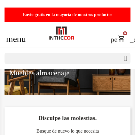
Envío gratis en la mayoría de nuestros productos
0
menu
person_
Inicio
Muebles almacenaje

Muebles almacenaje
Disculpe las molestias.
Busque de nuevo lo que necesita